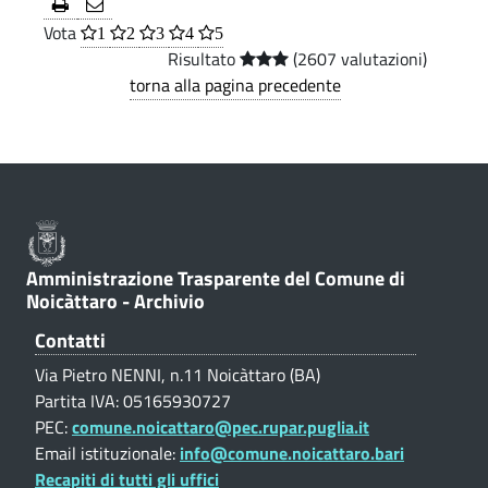
l
i
.
z
Vota
1
2
3
4
5
o
p
i
Risultato
(2607 valutazioni)
a
torna alla pagina precedente
c
o
l
e
n
a
e
z
T
i
r
o
a
Amministrazione Trasparente del Comune di
n
Noicàttaro - Archivio
s
e
p
Contatti
a
Via Pietro NENNI, n.11 Noicàttaro (BA)
o
Partita IVA: 05165930727
r
a
PEC:
comune.noicattaro@pec.rupar.puglia.it
e
Email istituzionale:
info@comune.noicattaro.bari
f
n
Recapiti di tutti gli uffici