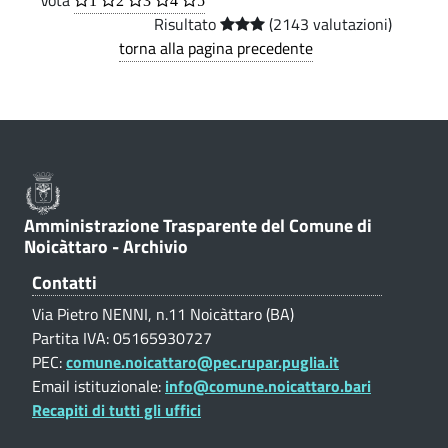
Vota
i
1
2
3
4
5
i
.
z
Risultato
(2143 valutazioni)
o
p
torna alla pagina precedente
i
a
i
o
l
e
n
m
e
m
T
o
r
Amministrazione Trasparente del Comune di
b
Noicàttaro - Archivio
a
i
s
Contatti
l
p
Via Pietro NENNI, n.11 Noicàttaro (BA)
Partita IVA: 05165930727
a
i
PEC:
comune.noicattaro@pec.rupar.puglia.it
r
a
Email istituzionale:
info@comune.noicattaro.bari
e
Recapiti di tutti gli uffici
r
n