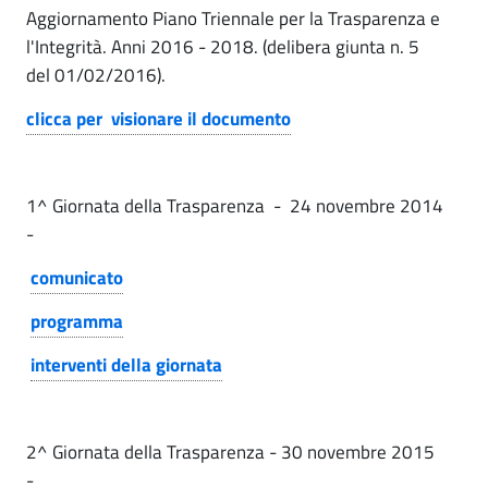
Aggiornamento Piano Triennale per la Trasparenza e
l
i
l'Integrità. Anni 2016 - 2018. (delibera giunta n. 5
g
l
del 01/02/2016).
e
a
clicca per visionare il documento
n
C
e
o
r
1^ Giornata della Trasparenza - 24 novembre 2014
r
a
-
l
r
comunicato
i
u
programma
|
z
interventi della giornata
P
i
i
o
a
2^ Giornata della Trasparenza - 30 novembre 2015
n
-