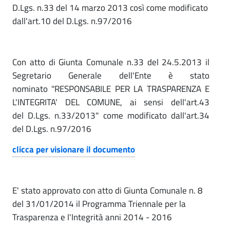
e
D.Lgs. n.33 del 14 marzo 2013 così come modificato
i
.
z
dall'art.10 del D.Lgs. n.97/2016
n
p
i
a
n
o
l
e
n
a
Con atto di Giunta Comunale n.33 del 24.5.2013 il
Segretario Generale dell'Ente è stato
e
l
nominato "RESPONSABILE PER LA TRASPARENZA E
T
e
L'INTEGRITA' DEL COMUNE, ai sensi dell'art.43
r
del D.Lgs. n.33/2013" come modificato dall'art.34
p
a
del D.Lgs. n.97/2016
e
s
clicca per visionare il documento
r
p
a
l
E' stato approvato con atto di Giunta Comunale n. 8
r
a
del 31/01/2014 il Programma Triennale per la
e
p
Trasparenza e l'Integrità anni 2014 - 2016
n