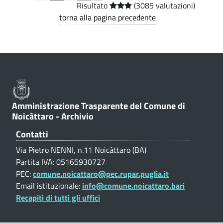
p
Risultato
(3085 valutazioni)
a
torna alla pagina precedente
a
p
r
r
e
e
v
n
e
z
Amministrazione Trasparente del Comune di
n
a
Noicàttaro - Archivio
z
-
Contatti
i
Via Pietro NENNI, n.11 Noicàttaro (BA)
C
o
Partita IVA: 05165930727
o
n
PEC:
comune.noicattaro@pec.rupar.puglia.it
e
Email istituzionale:
info@comune.noicattaro.bari
m
Recapiti di tutti gli uffici
d
u
e