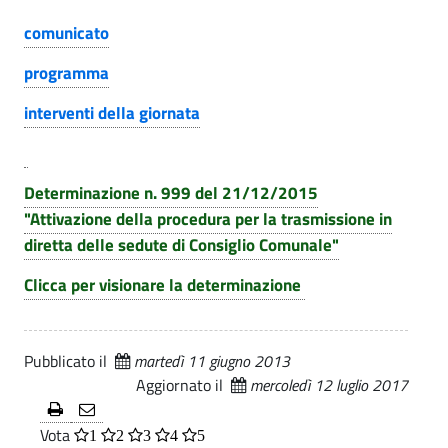
n
o
e
comunicato
T
e
programma
r
d
interventi della giornata
i
e
e
l
n
Determinazione n. 999 del 21/12/2015
n
l
"Attivazione della procedura per la trasmissione in
diretta delle sedute di Consiglio Comunale"
a
a
l
Clicca per visionare la determinazione
T
e
r
p
Pubblicato il
martedì 11 giugno 2013
a
e
Aggiornato il
mercoledì 12 luglio 2017
r
s
Vota
l
1
2
3
4
5