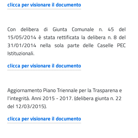
r
clicca per visionare il documento
t
e
e
|
v
Con delibera di Giunta Comunale n. 45 del
D
15/05/2014 è stata rettificata la delibera n. 8 del
e
31/01/2014 nella sola parte delle Caselle PEC
i
n
Istituzionali.
s
z
clicca per visionare il documento
p
i
o
s
o
Aggiornamento Piano Triennale per la Trasparena e
i
n
l'integrità. Anni 2015 - 2017. (delibera giunta n. 22
z
del 12/03/2015).
e
i
clicca per visionare il documento
d
o
e
n