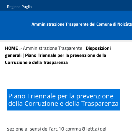
v
v
Regione Puglia
a
a
i
i
Amministrazione Trasparente del Comune di Noicàtta
a
a
l
l
c
m
P
A
o
e
HOME
» Amministrazione Trasparente |
Disposizioni
n
n
m
i
generali
|
Piano Triennale per la prevenzione della
t
u
Corruzione e della Trasparenza
m
a
e
p
i
n
r
n
u
i
n
t
n
o
i
o
c
Piano Triennale per la prevenzione
T
s
p
i
della Corruzione e della Trasparenza
r
p
t
r
i
a
r
i
n
l
sezione ai sensi dell'art.10 comma 8 lett.a) del
a
c
e