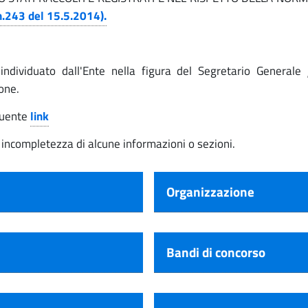
n.243 del 15.5.2014).
individuato dall'Ente nella figura del Segretario Generale
one.
eguente
link
 incompletezza di alcune informazioni o sezioni.
Organizzazione
Bandi di concorso