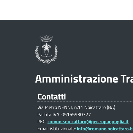
t
o
o
w
i
e
c
b
i
à
s
t
t
Amministrazione Tra
i
t
t
Contatti
u
a
Via Pietro NENNI, n.11 Noicàttaro (BA)
z
Partita IVA: 05165930727
PEC:
comune.noicattaro@pec.rupar.puglia.it
r
i
Email istituzionale:
info@comune.noicattaro.b