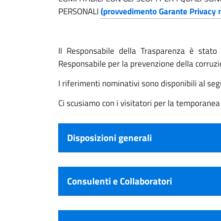
o
a
PERSONALI
(provvedimento Garante Privacy 
r
n
e
Il Responsabile della Trasparenza è stato 
e
n
Responsabile per la prevenzione della corruzi
t
T
I riferimenti nominativi sono disponibili al s
e
Ci scusiamo con i visitatori per la temporanea
r
-
C
Disposizioni generali
a
o
m
s
u
Consulenti e Collaboratori
p
n
e