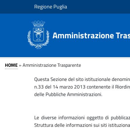
v
v
Regione Puglia
a
a
i
i
a
a
l
l
Amministrazione Tras
c
m
o
e
n
n
t
u
A
A
HOME
» Amministrazione Trasparente
e
p
m
n
r
m
Questa Sezione del sito istituzionale denomin
u
i
m
n.33 del 14 marzo 2013 contenente il Riordino 
t
n
i
m
o
c
delle Pubbliche Amministrazioni.
p
i
n
r
p
i
i
i
a
Le diverse informazioni oggetto di pubblicaz
s
n
l
Struttura delle informazioni sui siti istituzio
c
e