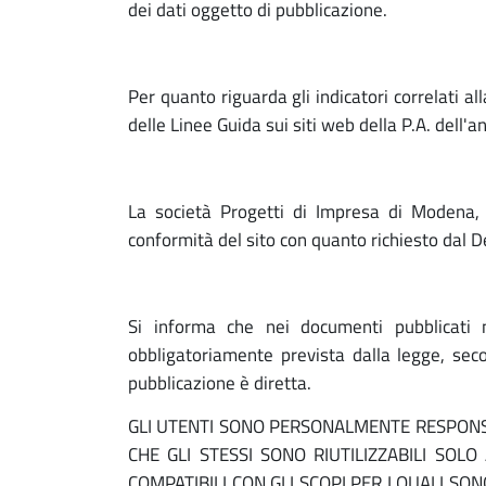
n
t
dei dati oggetto di pubblicazione.
i
.
r
i
p
a
a
Per quanto riguarda gli indicatori correlati a
l
s
z
delle Linee Guida sui siti web della P.A. dell'
e
i
t
o
La società Progetti di Impresa di Modena, f
r
n
conformità del sito con quanto richiesto dal 
e
a
T
Si informa che nei documenti pubblicati n
r
obbligatoriamente prevista dalla legge, seco
z
pubblicazione è diretta.
a
i
s
GLI UTENTI SONO PERSONALMENTE RESPONSA
CHE GLI STESSI SONO RIUTILIZZABILI SOL
p
COMPATIBILI CON GLI SCOPI PER I QUALI SO